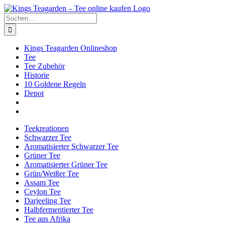
Zum
Facebook
X
Instagram
Pinterest
Inhalt
Suche
springen
nach:
Kings Teagarden Onlineshop
Tee
Tee Zubehör
Historie
10 Goldene Regeln
Depot
Teekreationen
Schwarzer Tee
Aromatisierter Schwarzer Tee
Grüner Tee
Aromatisierter Grüner Tee
Grün/Weißer Tee
Assam Tee
Ceylon Tee
Darjeeling Tee
Halbfermentierter Tee
Tee aus Afrika