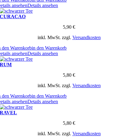
etails ansehen
Details ansehen
CURACAO
5,90
€
inkl. MwSt.
zzgl.
Versandkosten
n den Warenkorb
in den Warenkorb
etails ansehen
Details ansehen
RUM
5,80
€
inkl. MwSt.
zzgl.
Versandkosten
n den Warenkorb
in den Warenkorb
etails ansehen
Details ansehen
RAVEL
5,80
€
inkl. MwSt.
zzgl.
Versandkosten