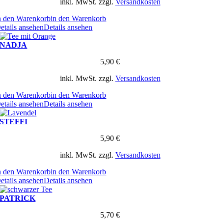
inkl. MwSt.
zzgl.
Versandkosten
n den Warenkorb
in den Warenkorb
etails ansehen
Details ansehen
NADJA
5,90
€
inkl. MwSt.
zzgl.
Versandkosten
n den Warenkorb
in den Warenkorb
etails ansehen
Details ansehen
STEFFI
5,90
€
inkl. MwSt.
zzgl.
Versandkosten
n den Warenkorb
in den Warenkorb
etails ansehen
Details ansehen
PATRICK
5,70
€