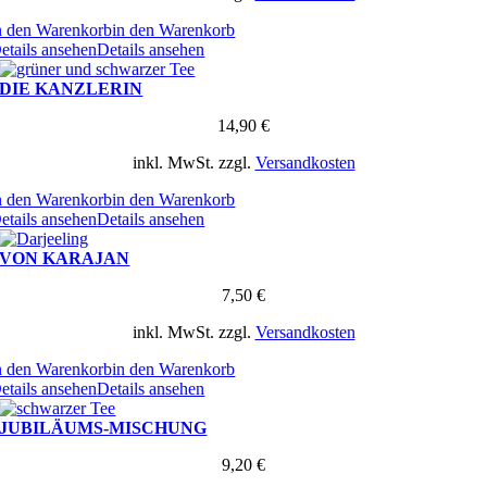
n den Warenkorb
in den Warenkorb
etails ansehen
Details ansehen
DIE KANZLERIN
14,90
€
inkl. MwSt.
zzgl.
Versandkosten
n den Warenkorb
in den Warenkorb
etails ansehen
Details ansehen
VON KARAJAN
7,50
€
inkl. MwSt.
zzgl.
Versandkosten
n den Warenkorb
in den Warenkorb
etails ansehen
Details ansehen
JUBILÄUMS-MISCHUNG
9,20
€