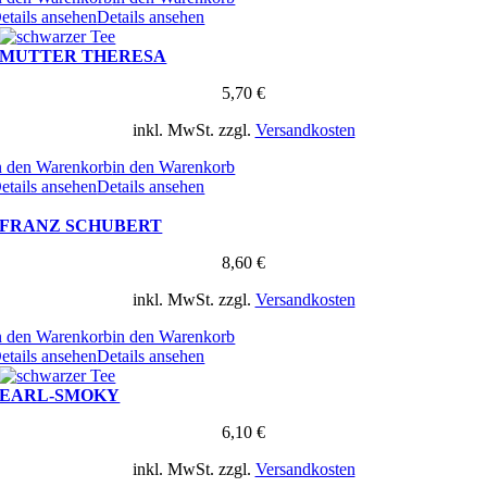
etails ansehen
Details ansehen
MUTTER THERESA
5,70
€
inkl. MwSt.
zzgl.
Versandkosten
n den Warenkorb
in den Warenkorb
etails ansehen
Details ansehen
FRANZ SCHUBERT
8,60
€
inkl. MwSt.
zzgl.
Versandkosten
n den Warenkorb
in den Warenkorb
etails ansehen
Details ansehen
EARL-SMOKY
6,10
€
inkl. MwSt.
zzgl.
Versandkosten