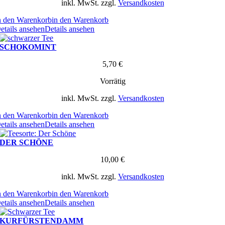
inkl. MwSt.
zzgl.
Versandkosten
n den Warenkorb
in den Warenkorb
etails ansehen
Details ansehen
SCHOKOMINT
5,70
€
Vorrätig
inkl. MwSt.
zzgl.
Versandkosten
n den Warenkorb
in den Warenkorb
etails ansehen
Details ansehen
DER SCHÖNE
10,00
€
inkl. MwSt.
zzgl.
Versandkosten
n den Warenkorb
in den Warenkorb
etails ansehen
Details ansehen
KURFÜRSTENDAMM