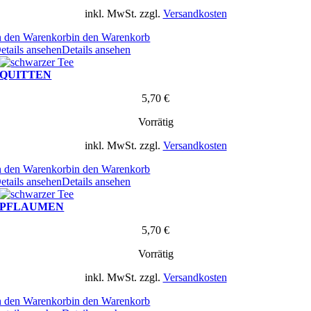
inkl. MwSt.
zzgl.
Versandkosten
n den Warenkorb
in den Warenkorb
etails ansehen
Details ansehen
QUITTEN
5,70
€
Vorrätig
inkl. MwSt.
zzgl.
Versandkosten
n den Warenkorb
in den Warenkorb
etails ansehen
Details ansehen
PFLAUMEN
5,70
€
Vorrätig
inkl. MwSt.
zzgl.
Versandkosten
n den Warenkorb
in den Warenkorb