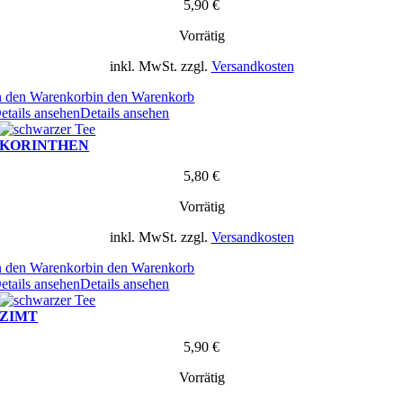
5,90
€
Vorrätig
inkl. MwSt.
zzgl.
Versandkosten
n den Warenkorb
in den Warenkorb
etails ansehen
Details ansehen
KORINTHEN
5,80
€
Vorrätig
inkl. MwSt.
zzgl.
Versandkosten
n den Warenkorb
in den Warenkorb
etails ansehen
Details ansehen
ZIMT
5,90
€
Vorrätig