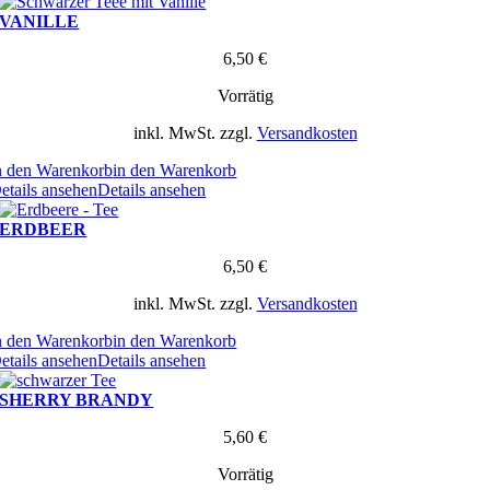
VANILLE
6,50
€
Vorrätig
inkl. MwSt.
zzgl.
Versandkosten
n den Warenkorb
in den Warenkorb
etails ansehen
Details ansehen
ERDBEER
6,50
€
inkl. MwSt.
zzgl.
Versandkosten
n den Warenkorb
in den Warenkorb
etails ansehen
Details ansehen
SHERRY BRANDY
5,60
€
Vorrätig