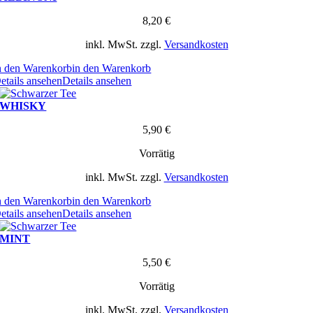
8,20
€
inkl. MwSt.
zzgl.
Versandkosten
n den Warenkorb
in den Warenkorb
etails ansehen
Details ansehen
WHISKY
5,90
€
Vorrätig
inkl. MwSt.
zzgl.
Versandkosten
n den Warenkorb
in den Warenkorb
etails ansehen
Details ansehen
MINT
5,50
€
Vorrätig
inkl. MwSt.
zzgl.
Versandkosten