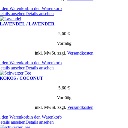
n den Warenkorb
in den Warenkorb
etails ansehen
Details ansehen
LAVENDEL / LAVENDER
5,60
€
Vorrätig
inkl. MwSt.
zzgl.
Versandkosten
n den Warenkorb
in den Warenkorb
etails ansehen
Details ansehen
KOKOS / COCONUT
5,60
€
Vorrätig
inkl. MwSt.
zzgl.
Versandkosten
n den Warenkorb
in den Warenkorb
etails ansehen
Details ansehen