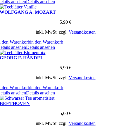
etails ansehen
Details ansehen
WOLFGANG A. MOZART
5,90
€
inkl. MwSt.
zzgl.
Versandkosten
n den Warenkorb
in den Warenkorb
etails ansehen
Details ansehen
GEORG F. HÄNDEL
5,90
€
inkl. MwSt.
zzgl.
Versandkosten
n den Warenkorb
in den Warenkorb
etails ansehen
Details ansehen
BEETHOVEN
5,60
€
inkl. MwSt.
zzgl.
Versandkosten