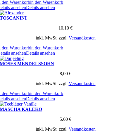
n den Warenkorb
in den Warenkorb
etails ansehen
Details ansehen
TOSCANINI
10,10
€
inkl. MwSt.
zzgl.
Versandkosten
n den Warenkorb
in den Warenkorb
etails ansehen
Details ansehen
MOSES MENDELSSOHN
8,00
€
inkl. MwSt.
zzgl.
Versandkosten
n den Warenkorb
in den Warenkorb
etails ansehen
Details ansehen
MASCHA KALÉKO
5,60
€
inkl. MwSt.
zzgl.
Versandkosten