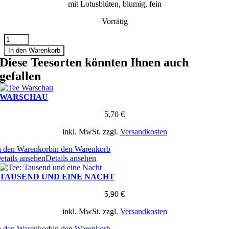
mit Lotusblüten, blumig, fein
Vorrätig
LOTUS
Menge
In den Warenkorb
Diese Teesorten könnten Ihnen auch
gefallen
WARSCHAU
5,70
€
inkl. MwSt.
zzgl.
Versandkosten
n den Warenkorb
in den Warenkorb
etails ansehen
Details ansehen
TAUSEND UND EINE NACHT
5,90
€
inkl. MwSt.
zzgl.
Versandkosten
n den Warenkorb
in den Warenkorb