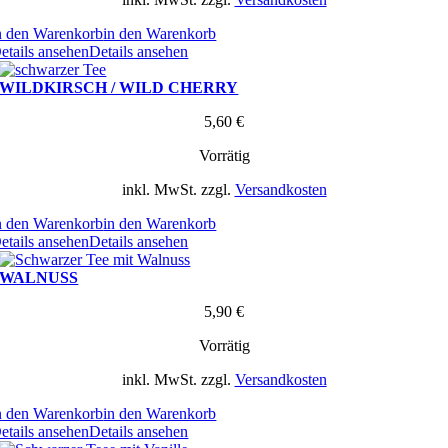
n den Warenkorb
in den Warenkorb
etails ansehen
Details ansehen
WILDKIRSCH / WILD CHERRY
5,60
€
Vorrätig
inkl. MwSt.
zzgl.
Versandkosten
n den Warenkorb
in den Warenkorb
etails ansehen
Details ansehen
WALNUSS
5,90
€
Vorrätig
inkl. MwSt.
zzgl.
Versandkosten
n den Warenkorb
in den Warenkorb
etails ansehen
Details ansehen