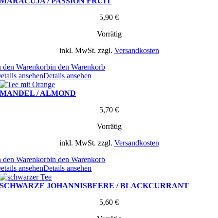
MARACUJA / PASSION FRUIT
5,90
€
Vorrätig
inkl. MwSt.
zzgl.
Versandkosten
n den Warenkorb
in den Warenkorb
etails ansehen
Details ansehen
MANDEL / ALMOND
5,70
€
Vorrätig
inkl. MwSt.
zzgl.
Versandkosten
n den Warenkorb
in den Warenkorb
etails ansehen
Details ansehen
SCHWARZE JOHANNISBEERE / BLACKCURRANT
5,60
€