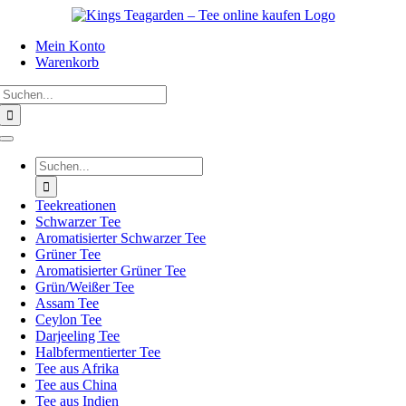
Zum
Inhalt
Mein Konto
springen
Warenkorb
Suche
nach:
Toggle
Navigation
Suche
nach:
Teekreationen
Schwarzer Tee
Aromatisierter Schwarzer Tee
Grüner Tee
Aromatisierter Grüner Tee
Grün/Weißer Tee
Assam Tee
Ceylon Tee
Darjeeling Tee
Halbfermentierter Tee
Tee aus Afrika
Tee aus China
Tee aus Indien