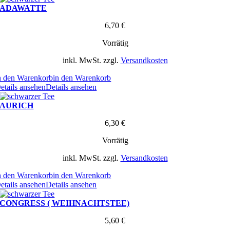
ADAWATTE
6,70
€
Vorrätig
inkl. MwSt.
zzgl.
Versandkosten
n den Warenkorb
in den Warenkorb
etails ansehen
Details ansehen
AURICH
6,30
€
Vorrätig
inkl. MwSt.
zzgl.
Versandkosten
n den Warenkorb
in den Warenkorb
etails ansehen
Details ansehen
CONGRESS ( WEIHNACHTSTEE)
5,60
€