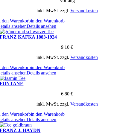
Vorrätig
inkl. MwSt.
zzgl.
Versandkosten
n den Warenkorb
in den Warenkorb
etails ansehen
Details ansehen
FRANZ KAFKA 1883-1924
9,10
€
inkl. MwSt.
zzgl.
Versandkosten
n den Warenkorb
in den Warenkorb
etails ansehen
Details ansehen
FONTANE
6,80
€
inkl. MwSt.
zzgl.
Versandkosten
n den Warenkorb
in den Warenkorb
etails ansehen
Details ansehen
FRANZ J. HAYDN