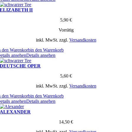
ELIZABETH II
5,90
€
Vorrätig
inkl. MwSt.
zzgl.
Versandkosten
n den Warenkorb
in den Warenkorb
etails ansehen
Details ansehen
DEUTSCHE OPER
5,60
€
inkl. MwSt.
zzgl.
Versandkosten
n den Warenkorb
in den Warenkorb
etails ansehen
Details ansehen
ALEXANDER
14,50
€
inkl. MwSt.
zzgl.
Versandkosten