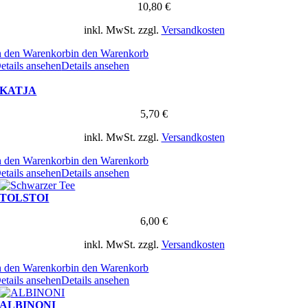
10,80
€
inkl. MwSt.
zzgl.
Versandkosten
n den Warenkorb
in den Warenkorb
etails ansehen
Details ansehen
KATJA
5,70
€
inkl. MwSt.
zzgl.
Versandkosten
n den Warenkorb
in den Warenkorb
etails ansehen
Details ansehen
TOLSTOI
6,00
€
inkl. MwSt.
zzgl.
Versandkosten
n den Warenkorb
in den Warenkorb
etails ansehen
Details ansehen
ALBINONI