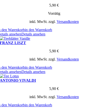
5,90
€
Vorrätig
inkl. MwSt.
zzgl.
Versandkosten
n den Warenkorb
in den Warenkorb
etails ansehen
Details ansehen
FRANZ LISZT
5,90
€
inkl. MwSt.
zzgl.
Versandkosten
n den Warenkorb
in den Warenkorb
etails ansehen
Details ansehen
ANTONIO VIVALDI
5,90
€
inkl. MwSt.
zzgl.
Versandkosten
n den Warenkorb
in den Warenkorb