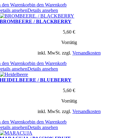
n den Warenkorb
in den Warenkorb
etails ansehen
Details ansehen
BROMBEERE / BLACKBERRY
5,60
€
Vorrätig
inkl. MwSt.
zzgl.
Versandkosten
n den Warenkorb
in den Warenkorb
etails ansehen
Details ansehen
HEIDELBEERE / BLUEBERRY
5,60
€
Vorrätig
inkl. MwSt.
zzgl.
Versandkosten
n den Warenkorb
in den Warenkorb
etails ansehen
Details ansehen