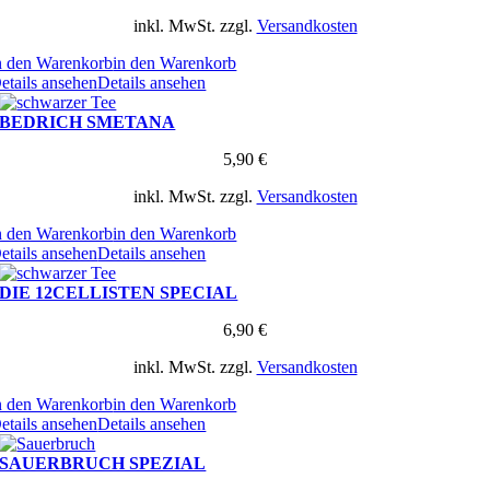
inkl. MwSt.
zzgl.
Versandkosten
n den Warenkorb
in den Warenkorb
etails ansehen
Details ansehen
BEDRICH SMETANA
5,90
€
inkl. MwSt.
zzgl.
Versandkosten
n den Warenkorb
in den Warenkorb
etails ansehen
Details ansehen
DIE 12CELLISTEN SPECIAL
6,90
€
inkl. MwSt.
zzgl.
Versandkosten
n den Warenkorb
in den Warenkorb
etails ansehen
Details ansehen
SAUERBRUCH SPEZIAL