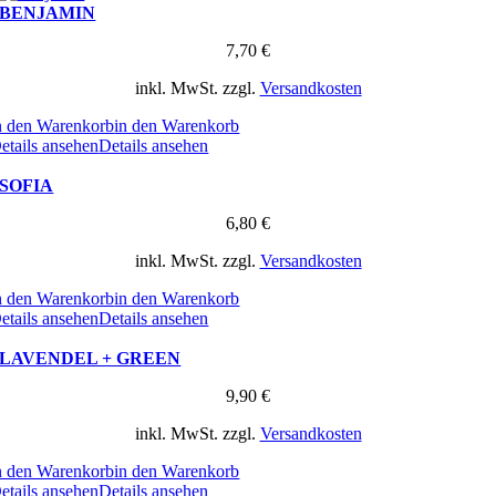
BENJAMIN
7,70
€
inkl. MwSt.
zzgl.
Versandkosten
n den Warenkorb
in den Warenkorb
etails ansehen
Details ansehen
SOFIA
6,80
€
inkl. MwSt.
zzgl.
Versandkosten
n den Warenkorb
in den Warenkorb
etails ansehen
Details ansehen
LAVENDEL + GREEN
9,90
€
inkl. MwSt.
zzgl.
Versandkosten
n den Warenkorb
in den Warenkorb
etails ansehen
Details ansehen