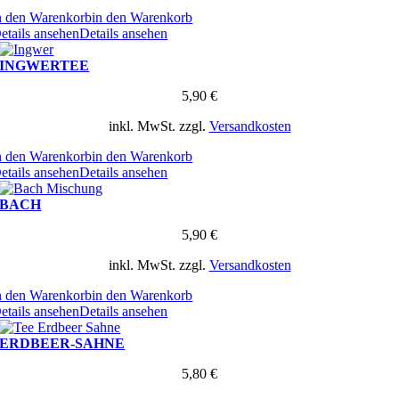
n den Warenkorb
in den Warenkorb
etails ansehen
Details ansehen
INGWERTEE
5,90
€
inkl. MwSt.
zzgl.
Versandkosten
n den Warenkorb
in den Warenkorb
etails ansehen
Details ansehen
BACH
5,90
€
inkl. MwSt.
zzgl.
Versandkosten
n den Warenkorb
in den Warenkorb
etails ansehen
Details ansehen
ERDBEER-SAHNE
5,80
€