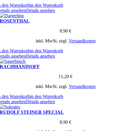
n den Warenkorb
in den Warenkorb
etails ansehen
Details ansehen
ROSENTHAL
8,90
€
inkl. MwSt.
zzgl.
Versandkosten
n den Warenkorb
in den Warenkorb
etails ansehen
Details ansehen
RACHMANINOFF
11,20
€
inkl. MwSt.
zzgl.
Versandkosten
n den Warenkorb
in den Warenkorb
etails ansehen
Details ansehen
RUDOLF STEINER SPECIAL
8,90
€