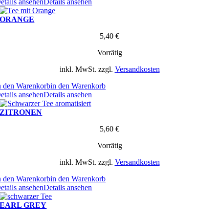
etails ansehen
Details ansehen
ORANGE
5,40
€
Vorrätig
inkl. MwSt.
zzgl.
Versandkosten
n den Warenkorb
in den Warenkorb
etails ansehen
Details ansehen
ZITRONEN
5,60
€
Vorrätig
inkl. MwSt.
zzgl.
Versandkosten
n den Warenkorb
in den Warenkorb
etails ansehen
Details ansehen
EARL GREY