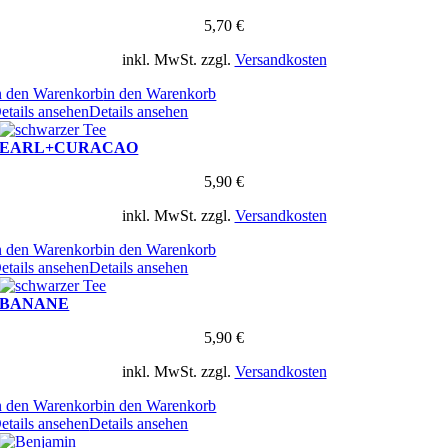
5,70
€
inkl. MwSt.
zzgl.
Versandkosten
n den Warenkorb
in den Warenkorb
etails ansehen
Details ansehen
EARL+CURACAO
5,90
€
inkl. MwSt.
zzgl.
Versandkosten
n den Warenkorb
in den Warenkorb
etails ansehen
Details ansehen
BANANE
5,90
€
inkl. MwSt.
zzgl.
Versandkosten
n den Warenkorb
in den Warenkorb
etails ansehen
Details ansehen