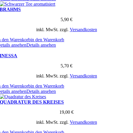
BRAHMS
5,90
€
inkl. MwSt.
zzgl.
Versandkosten
n den Warenkorb
in den Warenkorb
etails ansehen
Details ansehen
INESSA
5,70
€
inkl. MwSt.
zzgl.
Versandkosten
n den Warenkorb
in den Warenkorb
etails ansehen
Details ansehen
QUADRATUR DES KREISES
19,00
€
inkl. MwSt.
zzgl.
Versandkosten
n den Warenkorb
in den Warenkorb