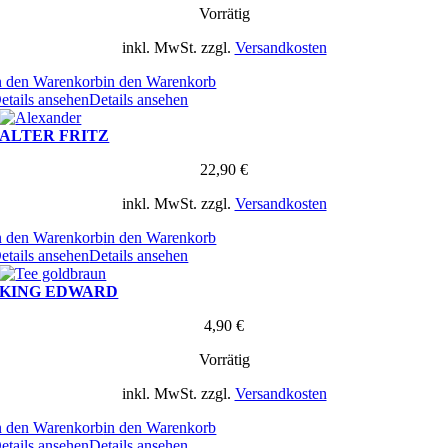
Vorrätig
inkl. MwSt.
zzgl.
Versandkosten
n den Warenkorb
in den Warenkorb
etails ansehen
Details ansehen
ALTER FRITZ
22,90
€
inkl. MwSt.
zzgl.
Versandkosten
n den Warenkorb
in den Warenkorb
etails ansehen
Details ansehen
KING EDWARD
4,90
€
Vorrätig
inkl. MwSt.
zzgl.
Versandkosten
n den Warenkorb
in den Warenkorb
etails ansehen
Details ansehen