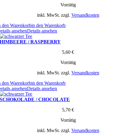
Vorrätig
inkl. MwSt.
zzgl.
Versandkosten
n den Warenkorb
in den Warenkorb
etails ansehen
Details ansehen
HIMBEERE / RASPBERRY
5,60
€
Vorrätig
inkl. MwSt.
zzgl.
Versandkosten
n den Warenkorb
in den Warenkorb
etails ansehen
Details ansehen
SCHOKOLADE / CHOCOLATE
5,70
€
Vorrätig
inkl. MwSt.
zzgl.
Versandkosten