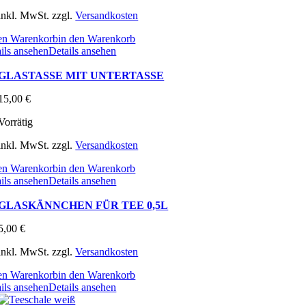
inkl. MwSt.
zzgl.
Versandkosten
den Warenkorb
in den Warenkorb
ils ansehen
Details ansehen
GLASTASSE MIT UNTERTASSE
15,00
€
Vorrätig
inkl. MwSt.
zzgl.
Versandkosten
den Warenkorb
in den Warenkorb
ils ansehen
Details ansehen
GLASKÄNNCHEN FÜR TEE 0,5L
5,00
€
inkl. MwSt.
zzgl.
Versandkosten
den Warenkorb
in den Warenkorb
ils ansehen
Details ansehen