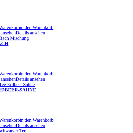
 Warenkorb
in den Warenkorb
s ansehen
Details ansehen
ACH
 Warenkorb
in den Warenkorb
s ansehen
Details ansehen
RDBEER-SAHNE
 Warenkorb
in den Warenkorb
s ansehen
Details ansehen