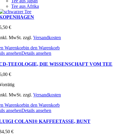
Tee aus Japan
Tee aus Afrika
KOPENHAGEN
5,50
€
inkl. MwSt.
zzgl.
Versandkosten
den Warenkorb
in den Warenkorb
ils ansehen
Details ansehen
CD-TEEOLOGIE, DIE WISSENSCHAFT VOM TEE
6,00
€
Vorrätig
inkl. MwSt.
zzgl.
Versandkosten
den Warenkorb
in den Warenkorb
ils ansehen
Details ansehen
LUIGI COLANI® KAFFEETASSE, BUNT
34,50
€