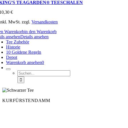
KING’S TEAGARDEN® TEESCHALEN
10,30
€
inkl. MwSt.
zzgl.
Versandkosten
den Warenkorb
in den Warenkorb
ils ansehen
Details ansehen
Tee Zubehör
Historie
10 Goldene Regeln
Depot
Warenkorb ansehen
0
Suche
nach:
KURFÜRSTENDAMM