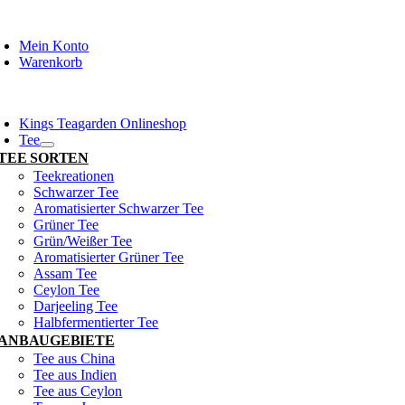
Zum
Inhalt
Mein Konto
springen
Warenkorb
oggle
avigation
Kings Teagarden Onlineshop
Tee
TEE SORTEN
Teekreationen
Schwarzer Tee
Aromatisierter Schwarzer Tee
Grüner Tee
Grün/Weißer Tee
Aromatisierter Grüner Tee
Assam Tee
Ceylon Tee
Darjeeling Tee
Halbfermentierter Tee
ANBAUGEBIETE
Tee aus China
Tee aus Indien
Tee aus Ceylon