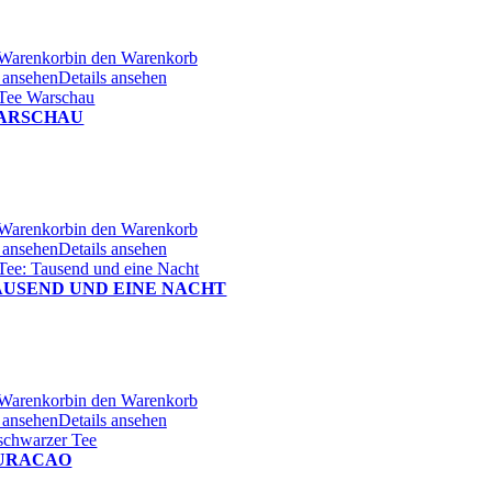
 Warenkorb
in den Warenkorb
s ansehen
Details ansehen
ARSCHAU
 Warenkorb
in den Warenkorb
s ansehen
Details ansehen
AUSEND UND EINE NACHT
 Warenkorb
in den Warenkorb
s ansehen
Details ansehen
URACAO