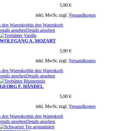
5,90
€
inkl. MwSt.
zzgl.
Versandkosten
n den Warenkorb
in den Warenkorb
etails ansehen
Details ansehen
WOLFGANG A. MOZART
5,90
€
inkl. MwSt.
zzgl.
Versandkosten
n den Warenkorb
in den Warenkorb
etails ansehen
Details ansehen
GEORG F. HÄNDEL
5,90
€
inkl. MwSt.
zzgl.
Versandkosten
n den Warenkorb
in den Warenkorb
etails ansehen
Details ansehen