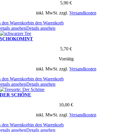
5,90
€
inkl. MwSt.
zzgl.
Versandkosten
n den Warenkorb
in den Warenkorb
etails ansehen
Details ansehen
SCHOKOMINT
5,70
€
Vorrätig
inkl. MwSt.
zzgl.
Versandkosten
n den Warenkorb
in den Warenkorb
etails ansehen
Details ansehen
DER SCHÖNE
10,00
€
inkl. MwSt.
zzgl.
Versandkosten
n den Warenkorb
in den Warenkorb
etails ansehen
Details ansehen