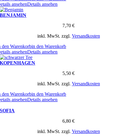
etails ansehen
Details ansehen
BENJAMIN
7,70
€
inkl. MwSt.
zzgl.
Versandkosten
n den Warenkorb
in den Warenkorb
etails ansehen
Details ansehen
KOPENHAGEN
5,50
€
inkl. MwSt.
zzgl.
Versandkosten
n den Warenkorb
in den Warenkorb
etails ansehen
Details ansehen
SOFIA
6,80
€
inkl. MwSt.
zzgl.
Versandkosten