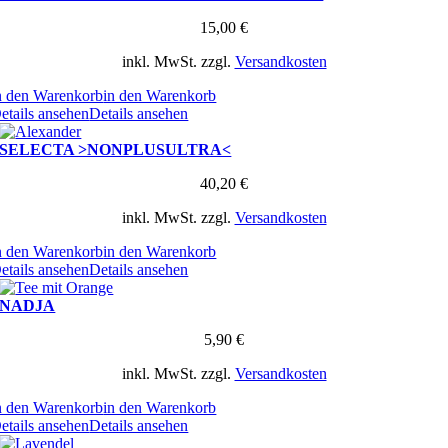
15,00
€
inkl. MwSt.
zzgl.
Versandkosten
n den Warenkorb
in den Warenkorb
etails ansehen
Details ansehen
SELECTA >NONPLUSULTRA<
40,20
€
inkl. MwSt.
zzgl.
Versandkosten
n den Warenkorb
in den Warenkorb
etails ansehen
Details ansehen
NADJA
5,90
€
inkl. MwSt.
zzgl.
Versandkosten
n den Warenkorb
in den Warenkorb
etails ansehen
Details ansehen