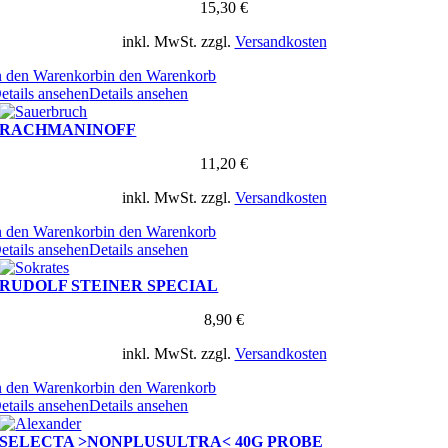
15,30
€
inkl. MwSt.
zzgl.
Versandkosten
n den Warenkorb
in den Warenkorb
etails ansehen
Details ansehen
RACHMANINOFF
11,20
€
inkl. MwSt.
zzgl.
Versandkosten
n den Warenkorb
in den Warenkorb
etails ansehen
Details ansehen
RUDOLF STEINER SPECIAL
8,90
€
inkl. MwSt.
zzgl.
Versandkosten
n den Warenkorb
in den Warenkorb
etails ansehen
Details ansehen
SELECTA >NONPLUSULTRA< 40G PROBE