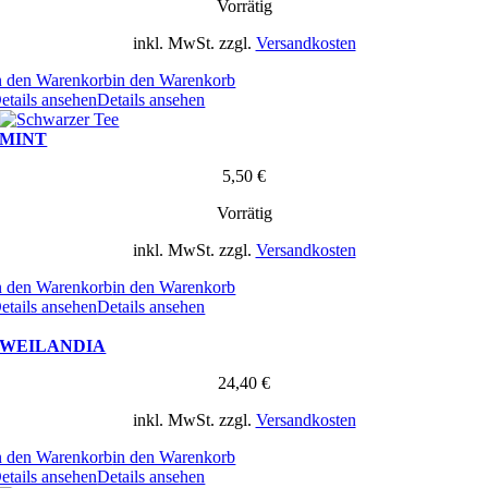
Vorrätig
inkl. MwSt.
zzgl.
Versandkosten
n den Warenkorb
in den Warenkorb
etails ansehen
Details ansehen
MINT
5,50
€
Vorrätig
inkl. MwSt.
zzgl.
Versandkosten
n den Warenkorb
in den Warenkorb
etails ansehen
Details ansehen
WEILANDIA
24,40
€
inkl. MwSt.
zzgl.
Versandkosten
n den Warenkorb
in den Warenkorb
etails ansehen
Details ansehen