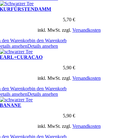
KURFÜRSTENDAMM
5,70
€
inkl. MwSt.
zzgl.
Versandkosten
n den Warenkorb
in den Warenkorb
etails ansehen
Details ansehen
EARL+CURACAO
5,90
€
inkl. MwSt.
zzgl.
Versandkosten
n den Warenkorb
in den Warenkorb
etails ansehen
Details ansehen
BANANE
5,90
€
inkl. MwSt.
zzgl.
Versandkosten
n den Warenkorb
in den Warenkorb