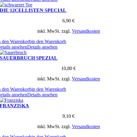
DIE 12CELLISTEN SPECIAL
6,90
€
inkl. MwSt.
zzgl.
Versandkosten
n den Warenkorb
in den Warenkorb
etails ansehen
Details ansehen
SAUERBRUCH SPEZIAL
10,80
€
inkl. MwSt.
zzgl.
Versandkosten
n den Warenkorb
in den Warenkorb
etails ansehen
Details ansehen
FRANZISKA
9,10
€
inkl. MwSt.
zzgl.
Versandkosten
n den Warenkorb
in den Warenkorb