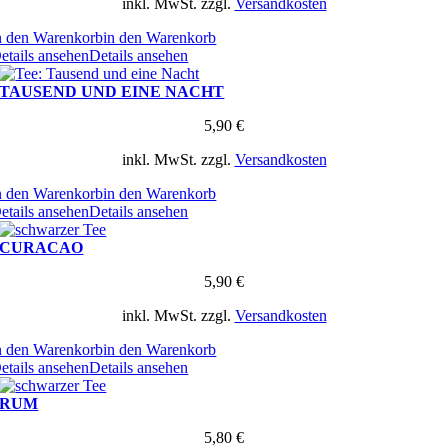
inkl. MwSt.
zzgl.
Versandkosten
n den Warenkorb
in den Warenkorb
etails ansehen
Details ansehen
TAUSEND UND EINE NACHT
5,90
€
inkl. MwSt.
zzgl.
Versandkosten
n den Warenkorb
in den Warenkorb
etails ansehen
Details ansehen
CURACAO
5,90
€
inkl. MwSt.
zzgl.
Versandkosten
n den Warenkorb
in den Warenkorb
etails ansehen
Details ansehen
RUM
5,80
€