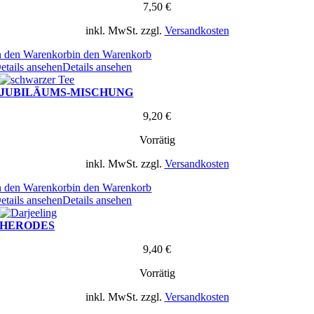
7,50
€
inkl. MwSt.
zzgl.
Versandkosten
n den Warenkorb
in den Warenkorb
etails ansehen
Details ansehen
JUBILÄUMS-MISCHUNG
9,20
€
Vorrätig
inkl. MwSt.
zzgl.
Versandkosten
n den Warenkorb
in den Warenkorb
etails ansehen
Details ansehen
HERODES
9,40
€
Vorrätig
inkl. MwSt.
zzgl.
Versandkosten