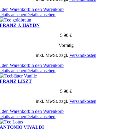
n den Warenkorb
in den Warenkorb
etails ansehen
Details ansehen
FRANZ J. HAYDN
5,90
€
Vorrätig
inkl. MwSt.
zzgl.
Versandkosten
n den Warenkorb
in den Warenkorb
etails ansehen
Details ansehen
FRANZ LISZT
5,90
€
inkl. MwSt.
zzgl.
Versandkosten
n den Warenkorb
in den Warenkorb
etails ansehen
Details ansehen
ANTONIO VIVALDI