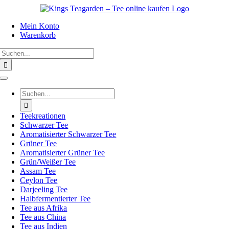
Zum
Inhalt
Mein Konto
springen
Warenkorb
Suche
nach:
Toggle
Navigation
Suche
nach:
Teekreationen
Schwarzer Tee
Aromatisierter Schwarzer Tee
Grüner Tee
Aromatisierter Grüner Tee
Grün/Weißer Tee
Assam Tee
Ceylon Tee
Darjeeling Tee
Halbfermentierter Tee
Tee aus Afrika
Tee aus China
Tee aus Indien