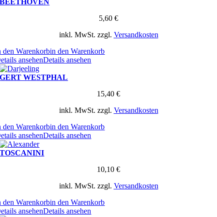
BEETHOVEN
5,60
€
inkl. MwSt.
zzgl.
Versandkosten
n den Warenkorb
in den Warenkorb
etails ansehen
Details ansehen
GERT WESTPHAL
15,40
€
inkl. MwSt.
zzgl.
Versandkosten
n den Warenkorb
in den Warenkorb
etails ansehen
Details ansehen
TOSCANINI
10,10
€
inkl. MwSt.
zzgl.
Versandkosten
n den Warenkorb
in den Warenkorb
etails ansehen
Details ansehen