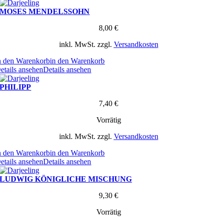
MOSES MENDELSSOHN
8,00
€
inkl. MwSt.
zzgl.
Versandkosten
n den Warenkorb
in den Warenkorb
etails ansehen
Details ansehen
PHILIPP
7,40
€
Vorrätig
inkl. MwSt.
zzgl.
Versandkosten
n den Warenkorb
in den Warenkorb
etails ansehen
Details ansehen
LUDWIG KÖNIGLICHE MISCHUNG
9,30
€
Vorrätig