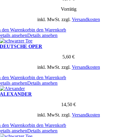
Vorrätig
inkl. MwSt.
zzgl.
Versandkosten
n den Warenkorb
in den Warenkorb
etails ansehen
Details ansehen
DEUTSCHE OPER
5,60
€
inkl. MwSt.
zzgl.
Versandkosten
n den Warenkorb
in den Warenkorb
etails ansehen
Details ansehen
ALEXANDER
14,50
€
inkl. MwSt.
zzgl.
Versandkosten
n den Warenkorb
in den Warenkorb
etails ansehen
Details ansehen