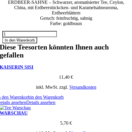
ERDBEER-SAHNE – Schwarzer, aromatisierter Tee, Ceylon,
China, mit Erdbeerstückcken- und Karamelsahnearoma,
Erdbeerblättern
Geruch: feinfruchtig, sahnig
Farbe: goldbraun
ERDBEER-
SAHNE
In den Warenkorb
Menge
Diese Teesorten könnten Ihnen auch
gefallen
KAISERIN SISI
11,40
€
inkl. MwSt.
zzgl.
Versandkosten
n den Warenkorb
in den Warenkorb
etails ansehen
Details ansehen
WARSCHAU
5,70
€