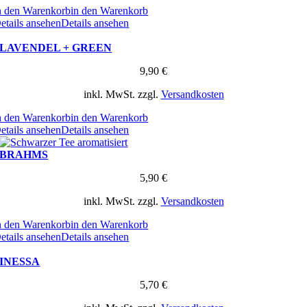
n den Warenkorb
in den Warenkorb
etails ansehen
Details ansehen
LAVENDEL + GREEN
9,90
€
inkl. MwSt.
zzgl.
Versandkosten
n den Warenkorb
in den Warenkorb
etails ansehen
Details ansehen
BRAHMS
5,90
€
inkl. MwSt.
zzgl.
Versandkosten
n den Warenkorb
in den Warenkorb
etails ansehen
Details ansehen
INESSA
5,70
€