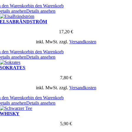
n den Warenkorb
in den Warenkorb
etails ansehen
Details ansehen
ELSABRÄNDSTRÖM
17,20
€
inkl. MwSt.
zzgl.
Versandkosten
n den Warenkorb
in den Warenkorb
etails ansehen
Details ansehen
SOKRATES
7,80
€
inkl. MwSt.
zzgl.
Versandkosten
n den Warenkorb
in den Warenkorb
etails ansehen
Details ansehen
WHISKY
5,90
€