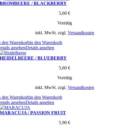
BROMBEERE / BLACKBERRY
5,60
€
Vorrätig
inkl. MwSt.
zzgl.
Versandkosten
n den Warenkorb
in den Warenkorb
etails ansehen
Details ansehen
HEIDELBEERE / BLUEBERRY
5,60
€
Vorrätig
inkl. MwSt.
zzgl.
Versandkosten
n den Warenkorb
in den Warenkorb
etails ansehen
Details ansehen
MARACUJA / PASSION FRUIT
5,90
€