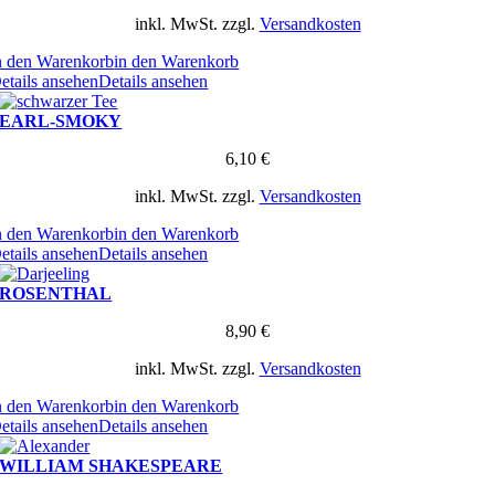
inkl. MwSt.
zzgl.
Versandkosten
n den Warenkorb
in den Warenkorb
etails ansehen
Details ansehen
EARL-SMOKY
6,10
€
inkl. MwSt.
zzgl.
Versandkosten
n den Warenkorb
in den Warenkorb
etails ansehen
Details ansehen
ROSENTHAL
8,90
€
inkl. MwSt.
zzgl.
Versandkosten
n den Warenkorb
in den Warenkorb
etails ansehen
Details ansehen
WILLIAM SHAKESPEARE