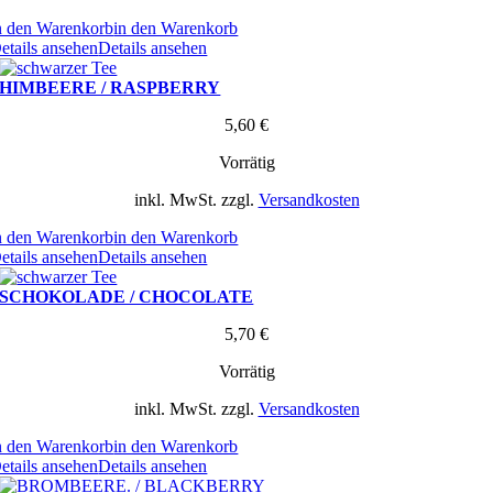
n den Warenkorb
in den Warenkorb
etails ansehen
Details ansehen
HIMBEERE / RASPBERRY
5,60
€
Vorrätig
inkl. MwSt.
zzgl.
Versandkosten
n den Warenkorb
in den Warenkorb
etails ansehen
Details ansehen
SCHOKOLADE / CHOCOLATE
5,70
€
Vorrätig
inkl. MwSt.
zzgl.
Versandkosten
n den Warenkorb
in den Warenkorb
etails ansehen
Details ansehen