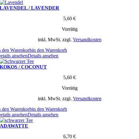
LAVENDEL / LAVENDER
5,60
€
Vorrätig
inkl. MwSt.
zzgl.
Versandkosten
n den Warenkorb
in den Warenkorb
etails ansehen
Details ansehen
KOKOS / COCONUT
5,60
€
Vorrätig
inkl. MwSt.
zzgl.
Versandkosten
n den Warenkorb
in den Warenkorb
etails ansehen
Details ansehen
ADAWATTE
6,70
€