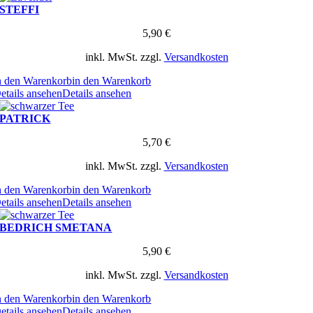
STEFFI
5,90
€
inkl. MwSt.
zzgl.
Versandkosten
n den Warenkorb
in den Warenkorb
etails ansehen
Details ansehen
PATRICK
5,70
€
inkl. MwSt.
zzgl.
Versandkosten
n den Warenkorb
in den Warenkorb
etails ansehen
Details ansehen
BEDRICH SMETANA
5,90
€
inkl. MwSt.
zzgl.
Versandkosten
n den Warenkorb
in den Warenkorb
etails ansehen
Details ansehen