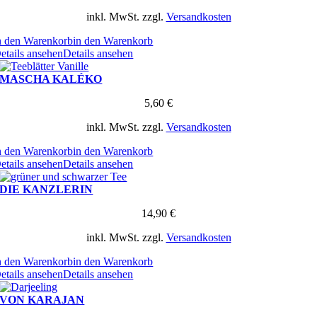
inkl. MwSt.
zzgl.
Versandkosten
n den Warenkorb
in den Warenkorb
etails ansehen
Details ansehen
MASCHA KALÉKO
5,60
€
inkl. MwSt.
zzgl.
Versandkosten
n den Warenkorb
in den Warenkorb
etails ansehen
Details ansehen
DIE KANZLERIN
14,90
€
inkl. MwSt.
zzgl.
Versandkosten
n den Warenkorb
in den Warenkorb
etails ansehen
Details ansehen
VON KARAJAN