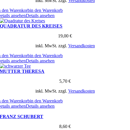
inkl. MwSt.
zzgl.
Versandkosten
n den Warenkorb
in den Warenkorb
etails ansehen
Details ansehen
QUADRATUR DES KREISES
19,00
€
inkl. MwSt.
zzgl.
Versandkosten
n den Warenkorb
in den Warenkorb
etails ansehen
Details ansehen
MUTTER THERESA
5,70
€
inkl. MwSt.
zzgl.
Versandkosten
n den Warenkorb
in den Warenkorb
etails ansehen
Details ansehen
FRANZ SCHUBERT
8,60
€