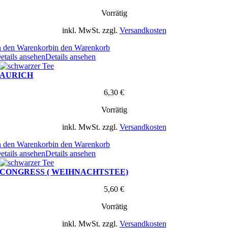
Vorrätig
inkl. MwSt.
zzgl.
Versandkosten
n den Warenkorb
in den Warenkorb
etails ansehen
Details ansehen
AURICH
6,30
€
Vorrätig
inkl. MwSt.
zzgl.
Versandkosten
n den Warenkorb
in den Warenkorb
etails ansehen
Details ansehen
CONGRESS ( WEIHNACHTSTEE)
5,60
€
Vorrätig
inkl. MwSt.
zzgl.
Versandkosten