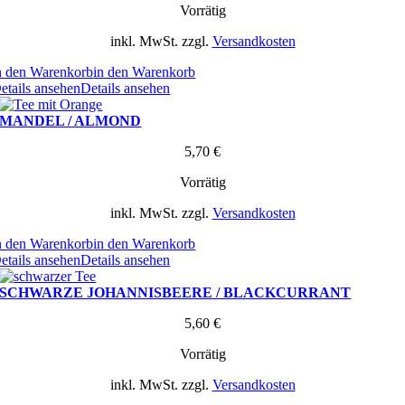
Vorrätig
inkl. MwSt.
zzgl.
Versandkosten
n den Warenkorb
in den Warenkorb
etails ansehen
Details ansehen
MANDEL / ALMOND
5,70
€
Vorrätig
inkl. MwSt.
zzgl.
Versandkosten
n den Warenkorb
in den Warenkorb
etails ansehen
Details ansehen
SCHWARZE JOHANNISBEERE / BLACKCURRANT
5,60
€
Vorrätig
inkl. MwSt.
zzgl.
Versandkosten