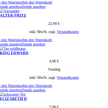
n den Warenkorb
in den Warenkorb
etails ansehen
Details ansehen
ALTER FRITZ
22,90
€
inkl. MwSt.
zzgl.
Versandkosten
n den Warenkorb
in den Warenkorb
etails ansehen
Details ansehen
KING EDWARD
4,90
€
Vorrätig
inkl. MwSt.
zzgl.
Versandkosten
n den Warenkorb
in den Warenkorb
etails ansehen
Details ansehen
ELIZABETH II
5,90
€