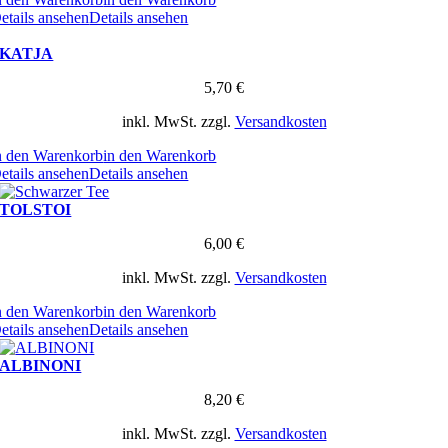
etails ansehen
Details ansehen
KATJA
5,70
€
inkl. MwSt.
zzgl.
Versandkosten
n den Warenkorb
in den Warenkorb
etails ansehen
Details ansehen
TOLSTOI
6,00
€
inkl. MwSt.
zzgl.
Versandkosten
n den Warenkorb
in den Warenkorb
etails ansehen
Details ansehen
ALBINONI
8,20
€
inkl. MwSt.
zzgl.
Versandkosten