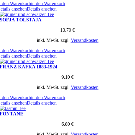
n den Warenkorb
in den Warenkorb
etails ansehen
Details ansehen
SOFJA TOLSTAJA
13,70
€
inkl. MwSt.
zzgl.
Versandkosten
n den Warenkorb
in den Warenkorb
etails ansehen
Details ansehen
FRANZ KAFKA 1883-1924
9,10
€
inkl. MwSt.
zzgl.
Versandkosten
n den Warenkorb
in den Warenkorb
etails ansehen
Details ansehen
FONTANE
6,80
€
inkl. MwSt.
zzgl.
Versandkosten