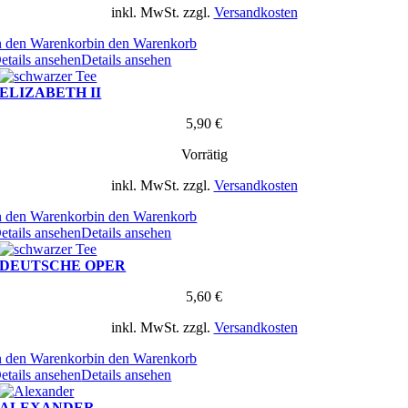
inkl. MwSt.
zzgl.
Versandkosten
n den Warenkorb
in den Warenkorb
etails ansehen
Details ansehen
ELIZABETH II
5,90
€
Vorrätig
inkl. MwSt.
zzgl.
Versandkosten
n den Warenkorb
in den Warenkorb
etails ansehen
Details ansehen
DEUTSCHE OPER
5,60
€
inkl. MwSt.
zzgl.
Versandkosten
n den Warenkorb
in den Warenkorb
etails ansehen
Details ansehen
ALEXANDER