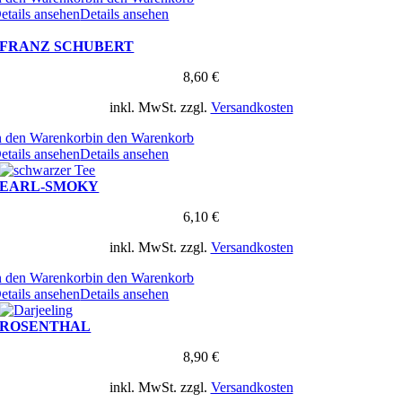
etails ansehen
Details ansehen
FRANZ SCHUBERT
8,60
€
inkl. MwSt.
zzgl.
Versandkosten
n den Warenkorb
in den Warenkorb
etails ansehen
Details ansehen
EARL-SMOKY
6,10
€
inkl. MwSt.
zzgl.
Versandkosten
n den Warenkorb
in den Warenkorb
etails ansehen
Details ansehen
ROSENTHAL
8,90
€
inkl. MwSt.
zzgl.
Versandkosten