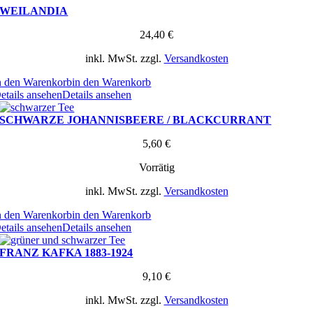
WEILANDIA
24,40
€
inkl. MwSt.
zzgl.
Versandkosten
n den Warenkorb
in den Warenkorb
etails ansehen
Details ansehen
SCHWARZE JOHANNISBEERE / BLACKCURRANT
5,60
€
Vorrätig
inkl. MwSt.
zzgl.
Versandkosten
n den Warenkorb
in den Warenkorb
etails ansehen
Details ansehen
FRANZ KAFKA 1883-1924
9,10
€
inkl. MwSt.
zzgl.
Versandkosten