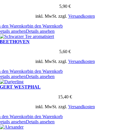
5,90
€
inkl. MwSt.
zzgl.
Versandkosten
n den Warenkorb
in den Warenkorb
etails ansehen
Details ansehen
BEETHOVEN
5,60
€
inkl. MwSt.
zzgl.
Versandkosten
n den Warenkorb
in den Warenkorb
etails ansehen
Details ansehen
GERT WESTPHAL
15,40
€
inkl. MwSt.
zzgl.
Versandkosten
n den Warenkorb
in den Warenkorb
etails ansehen
Details ansehen