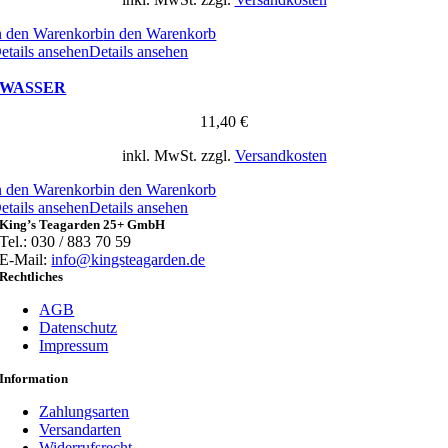
n den Warenkorb
in den Warenkorb
etails ansehen
Details ansehen
WASSER
11,40
€
inkl. MwSt.
zzgl.
Versandkosten
n den Warenkorb
in den Warenkorb
etails ansehen
Details ansehen
King’s Teagarden 25+ GmbH
Tel.: 030 / 883 70 59
E-Mail:
info@kingsteagarden.de
Rechtliches
AGB
Datenschutz
Impressum
Information
Zahlungsarten
Versandarten
Widerrufsrecht