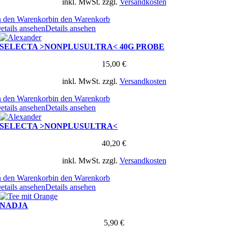
inkl. MwSt.
zzgl.
Versandkosten
n den Warenkorb
in den Warenkorb
etails ansehen
Details ansehen
SELECTA >NONPLUSULTRA< 40G PROBE
15,00
€
inkl. MwSt.
zzgl.
Versandkosten
n den Warenkorb
in den Warenkorb
etails ansehen
Details ansehen
SELECTA >NONPLUSULTRA<
40,20
€
inkl. MwSt.
zzgl.
Versandkosten
n den Warenkorb
in den Warenkorb
etails ansehen
Details ansehen
NADJA
5,90
€