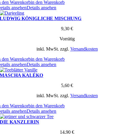
n den Warenkorb
in den Warenkorb
etails ansehen
Details ansehen
LUDWIG KÖNIGLICHE MISCHUNG
9,30
€
Vorrätig
inkl. MwSt.
zzgl.
Versandkosten
n den Warenkorb
in den Warenkorb
etails ansehen
Details ansehen
MASCHA KALÉKO
5,60
€
inkl. MwSt.
zzgl.
Versandkosten
n den Warenkorb
in den Warenkorb
etails ansehen
Details ansehen
DIE KANZLERIN
14,90
€