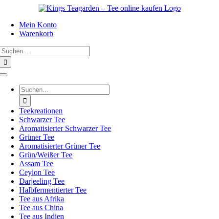
Zum
Inhalt
Mein Konto
springen
Warenkorb
Suche
nach:
Toggle
Navigation
Suche
nach:
Teekreationen
Schwarzer Tee
Aromatisierter Schwarzer Tee
Grüner Tee
Aromatisierter Grüner Tee
Grün/Weißer Tee
Assam Tee
Ceylon Tee
Darjeeling Tee
Halbfermentierter Tee
Tee aus Afrika
Tee aus China
Tee aus Indien