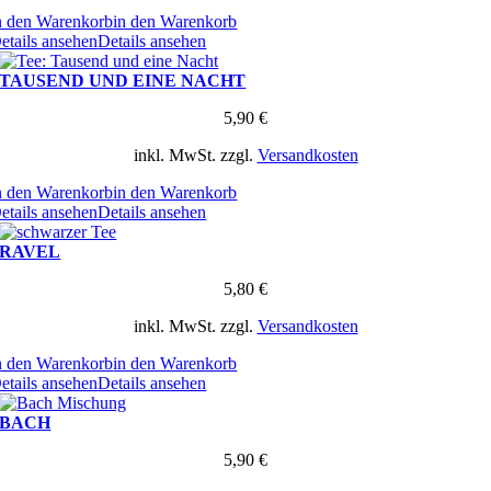
n den Warenkorb
in den Warenkorb
etails ansehen
Details ansehen
TAUSEND UND EINE NACHT
5,90
€
inkl. MwSt.
zzgl.
Versandkosten
n den Warenkorb
in den Warenkorb
etails ansehen
Details ansehen
RAVEL
5,80
€
inkl. MwSt.
zzgl.
Versandkosten
n den Warenkorb
in den Warenkorb
etails ansehen
Details ansehen
BACH
5,90
€