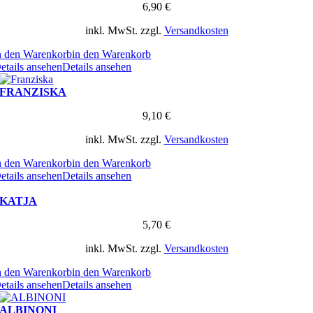
6,90
€
inkl. MwSt.
zzgl.
Versandkosten
n den Warenkorb
in den Warenkorb
etails ansehen
Details ansehen
FRANZISKA
9,10
€
inkl. MwSt.
zzgl.
Versandkosten
n den Warenkorb
in den Warenkorb
etails ansehen
Details ansehen
KATJA
5,70
€
inkl. MwSt.
zzgl.
Versandkosten
n den Warenkorb
in den Warenkorb
etails ansehen
Details ansehen
ALBINONI