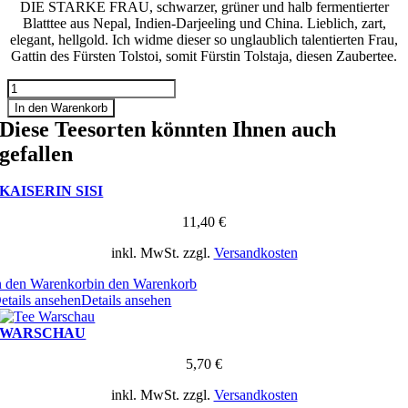
DIE STARKE FRAU, schwarzer, grüner und halb fermentierter
Blatttee aus Nepal, Indien-Darjeeling und China. Lieblich, zart,
elegant, hellgold. Ich widme dieser so unglaublich talentierten Frau,
Gattin des Fürsten Tolstoi, somit Fürstin Tolstaja, diesen Zaubertee.
SOFJA
TOLSTAJA
In den Warenkorb
Menge
Diese Teesorten könnten Ihnen auch
gefallen
KAISERIN SISI
11,40
€
inkl. MwSt.
zzgl.
Versandkosten
n den Warenkorb
in den Warenkorb
etails ansehen
Details ansehen
WARSCHAU
5,70
€
inkl. MwSt.
zzgl.
Versandkosten