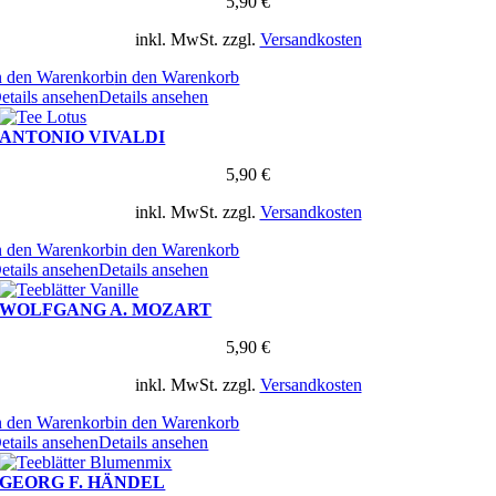
5,90
€
inkl. MwSt.
zzgl.
Versandkosten
n den Warenkorb
in den Warenkorb
etails ansehen
Details ansehen
ANTONIO VIVALDI
5,90
€
inkl. MwSt.
zzgl.
Versandkosten
n den Warenkorb
in den Warenkorb
etails ansehen
Details ansehen
WOLFGANG A. MOZART
5,90
€
inkl. MwSt.
zzgl.
Versandkosten
n den Warenkorb
in den Warenkorb
etails ansehen
Details ansehen
GEORG F. HÄNDEL