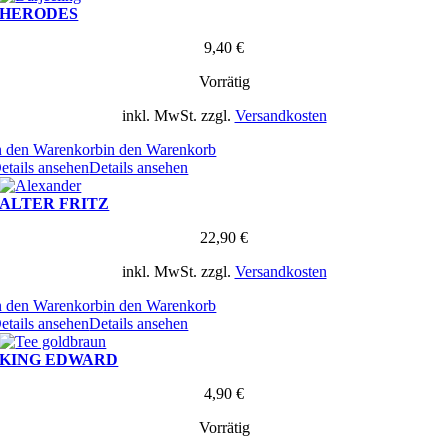
HERODES
9,40
€
Vorrätig
inkl. MwSt.
zzgl.
Versandkosten
n den Warenkorb
in den Warenkorb
etails ansehen
Details ansehen
ALTER FRITZ
22,90
€
inkl. MwSt.
zzgl.
Versandkosten
n den Warenkorb
in den Warenkorb
etails ansehen
Details ansehen
KING EDWARD
4,90
€
Vorrätig