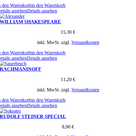
n den Warenkorb
in den Warenkorb
etails ansehen
Details ansehen
WILLIAM SHAKESPEARE
15,30
€
inkl. MwSt.
zzgl.
Versandkosten
n den Warenkorb
in den Warenkorb
etails ansehen
Details ansehen
RACHMANINOFF
11,20
€
inkl. MwSt.
zzgl.
Versandkosten
n den Warenkorb
in den Warenkorb
etails ansehen
Details ansehen
RUDOLF STEINER SPECIAL
8,90
€