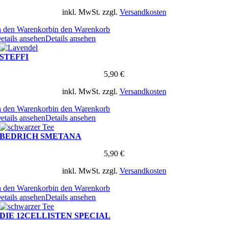
inkl. MwSt.
zzgl.
Versandkosten
n den Warenkorb
in den Warenkorb
etails ansehen
Details ansehen
STEFFI
5,90
€
inkl. MwSt.
zzgl.
Versandkosten
n den Warenkorb
in den Warenkorb
etails ansehen
Details ansehen
BEDRICH SMETANA
5,90
€
inkl. MwSt.
zzgl.
Versandkosten
n den Warenkorb
in den Warenkorb
etails ansehen
Details ansehen
DIE 12CELLISTEN SPECIAL