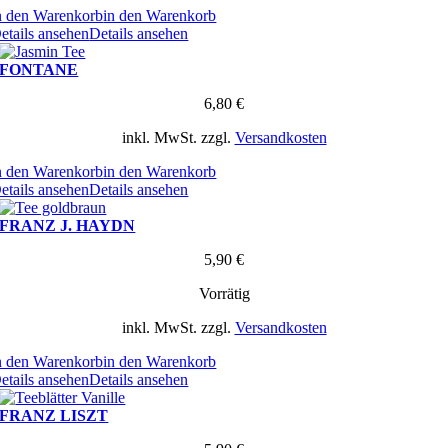
n den Warenkorb
in den Warenkorb
etails ansehen
Details ansehen
FONTANE
6,80
€
inkl. MwSt.
zzgl.
Versandkosten
n den Warenkorb
in den Warenkorb
etails ansehen
Details ansehen
FRANZ J. HAYDN
5,90
€
Vorrätig
inkl. MwSt.
zzgl.
Versandkosten
n den Warenkorb
in den Warenkorb
etails ansehen
Details ansehen
FRANZ LISZT