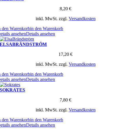
8,20
€
inkl. MwSt.
zzgl.
Versandkosten
n den Warenkorb
in den Warenkorb
etails ansehen
Details ansehen
ELSABRÄNDSTRÖM
17,20
€
inkl. MwSt.
zzgl.
Versandkosten
n den Warenkorb
in den Warenkorb
etails ansehen
Details ansehen
SOKRATES
7,80
€
inkl. MwSt.
zzgl.
Versandkosten
n den Warenkorb
in den Warenkorb
etails ansehen
Details ansehen