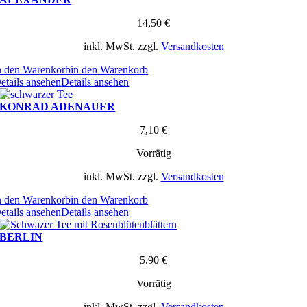
14,50
€
inkl. MwSt.
zzgl.
Versandkosten
n den Warenkorb
in den Warenkorb
etails ansehen
Details ansehen
KONRAD ADENAUER
7,10
€
Vorrätig
inkl. MwSt.
zzgl.
Versandkosten
n den Warenkorb
in den Warenkorb
etails ansehen
Details ansehen
BERLIN
5,90
€
Vorrätig
inkl. MwSt.
zzgl.
Versandkosten