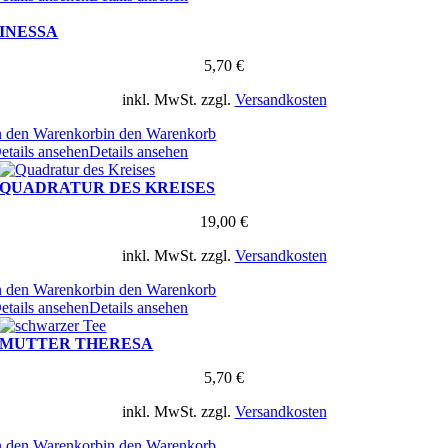
INESSA
5,70
€
inkl. MwSt.
zzgl.
Versandkosten
n den Warenkorb
in den Warenkorb
etails ansehen
Details ansehen
QUADRATUR DES KREISES
19,00
€
inkl. MwSt.
zzgl.
Versandkosten
n den Warenkorb
in den Warenkorb
etails ansehen
Details ansehen
MUTTER THERESA
5,70
€
inkl. MwSt.
zzgl.
Versandkosten
n den Warenkorb
in den Warenkorb