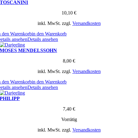
TOSCANINI
10,10
€
inkl. MwSt.
zzgl.
Versandkosten
n den Warenkorb
in den Warenkorb
etails ansehen
Details ansehen
MOSES MENDELSSOHN
8,00
€
inkl. MwSt.
zzgl.
Versandkosten
n den Warenkorb
in den Warenkorb
etails ansehen
Details ansehen
PHILIPP
7,40
€
Vorrätig
inkl. MwSt.
zzgl.
Versandkosten