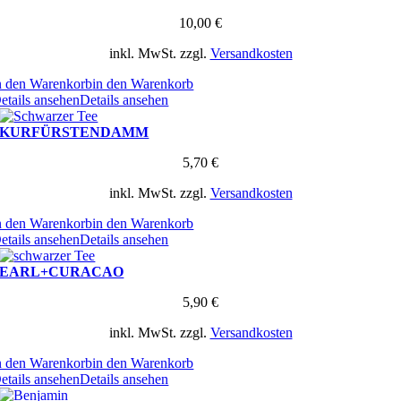
10,00
€
inkl. MwSt.
zzgl.
Versandkosten
n den Warenkorb
in den Warenkorb
etails ansehen
Details ansehen
KURFÜRSTENDAMM
5,70
€
inkl. MwSt.
zzgl.
Versandkosten
n den Warenkorb
in den Warenkorb
etails ansehen
Details ansehen
EARL+CURACAO
5,90
€
inkl. MwSt.
zzgl.
Versandkosten
n den Warenkorb
in den Warenkorb
etails ansehen
Details ansehen