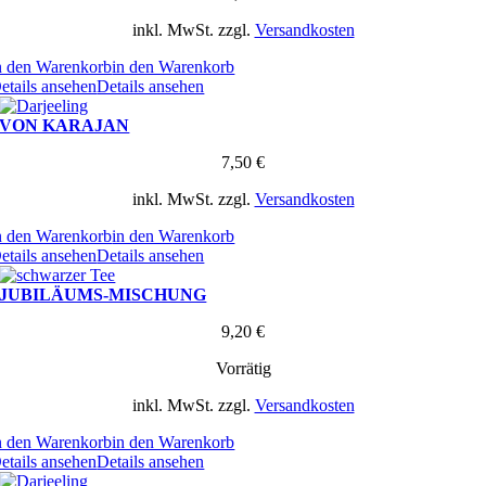
inkl. MwSt.
zzgl.
Versandkosten
n den Warenkorb
in den Warenkorb
etails ansehen
Details ansehen
VON KARAJAN
7,50
€
inkl. MwSt.
zzgl.
Versandkosten
n den Warenkorb
in den Warenkorb
etails ansehen
Details ansehen
JUBILÄUMS-MISCHUNG
9,20
€
Vorrätig
inkl. MwSt.
zzgl.
Versandkosten
n den Warenkorb
in den Warenkorb
etails ansehen
Details ansehen