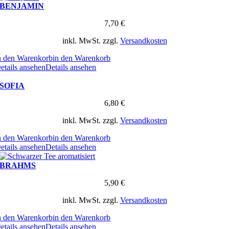
BENJAMIN
7,70
€
inkl. MwSt.
zzgl.
Versandkosten
n den Warenkorb
in den Warenkorb
etails ansehen
Details ansehen
SOFIA
6,80
€
inkl. MwSt.
zzgl.
Versandkosten
n den Warenkorb
in den Warenkorb
etails ansehen
Details ansehen
BRAHMS
5,90
€
inkl. MwSt.
zzgl.
Versandkosten
n den Warenkorb
in den Warenkorb
etails ansehen
Details ansehen